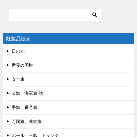
既製品販売
日の丸
世界の国旗
安全旗
Ｚ旗、海軍旗 他
手旗、番号旗
万国旗、連続旗
ポール、三脚、トランク