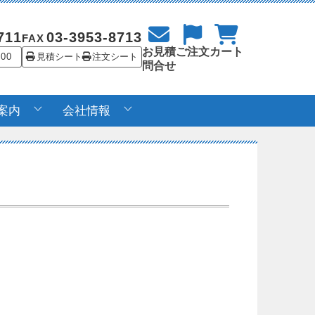
711
03-3953-8713
FAX
お見積
ご注文
カート
:00
見積シート
注文シート
問合せ
案内
会社情報