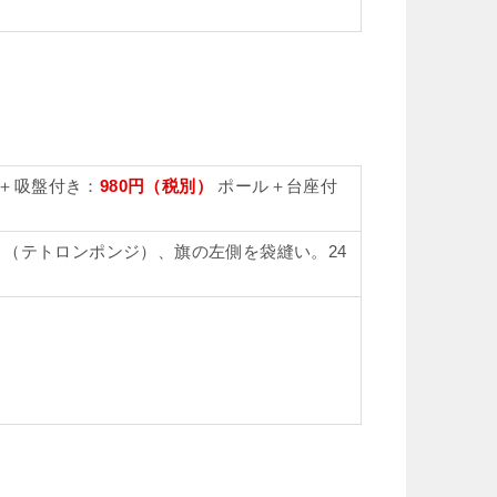
＋吸盤付き：
980円（税別）
ポール＋台座付
地 （テトロンポンジ）、旗の左側を袋縫い。24