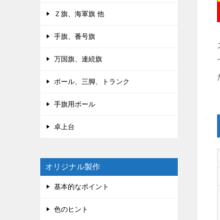
Ｚ旗、海軍旗 他
手旗、番号旗
万国旗、連続旗
ポール、三脚、トランク
手旗用ポール
卓上台
オリジナル製作
基本的なポイント
色のヒント