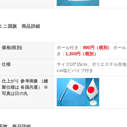
ミニ国旗 商品詳細
価格(税別)
ポール付き：
900円（税別）
ポール
き：
1,200円（税別）
仕様
サイズ10*15cm、ポリエステル生
cm塩ビパイプ付き
仕上がり 参考画像 （縫
製仕様は 各国共通） ※
写真は日の丸
手旗 商品詳細