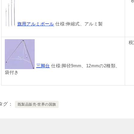
旗用アルミポール
仕様:伸縮式、アルミ製
税
三脚台
仕様:脚径9mm、12mmの2種類、
袋付き
タグ
既製品販売-世界の国旗