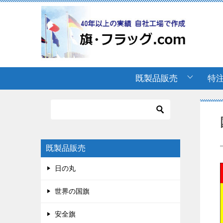
既製品販売
特
既製品販売
日の丸
世界の国旗
安全旗