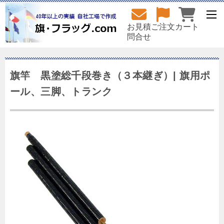
お見積
ご注文
カート
問合せ
旗竿 黒塗総千段巻き（３本継ぎ）| 旗用ポ
ール、三脚、トランク