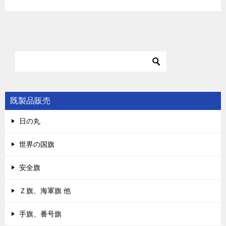
既製品販売
日の丸
世界の国旗
安全旗
Ｚ旗、海軍旗 他
手旗、番号旗