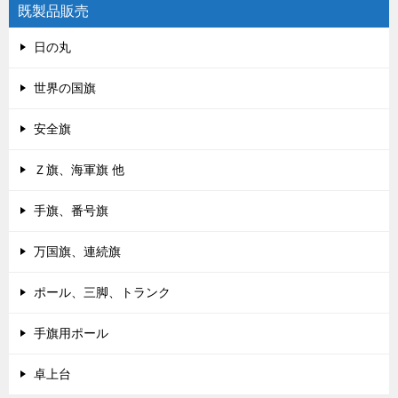
既製品販売
日の丸
世界の国旗
安全旗
Ｚ旗、海軍旗 他
手旗、番号旗
万国旗、連続旗
ポール、三脚、トランク
手旗用ポール
卓上台