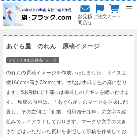
お見積
ご注文
カート
問合せ
あぐら屋 のれん 原稿イメージ
オリジナル旗の原稿イメージ
のれんの原稿イメージを作成いたしました。サイズは
横166cm×高さ72cmです。生地は生成り色の麻になり
ます。5枚割れで上部には棒通しのチギレを縫い付けま
す。 原稿の内容は、「あぐら屋」のマークを中央に配
置し、その左側に「創業 昭和四十九年」の文字を縦
組みでレイアウトしております。マークや文字の大き
さなどはいただいた資料を参照して原稿を作成してお