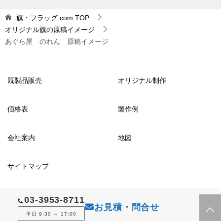
旗・フラッグ.com
TOP
オリジナル旗の原稿イメージ
あぐら屋 のれん 原稿イメージ
既製品販売
オリジナル制作
価格表
製作例
会社案内
地図
サイトマップ
03-3953-8711
© 2012 旗・フラッグ.com
お見積・問合せ
平日 9:30 ～ 17:00