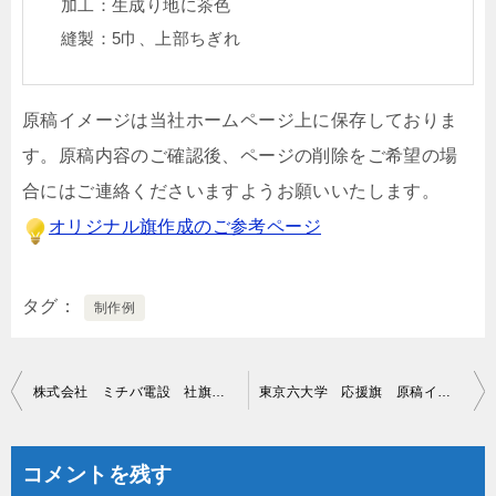
加工：生成り地に茶色
縫製：5巾、上部ちぎれ
原稿イメージは当社ホームページ上に保存しておりま
す。原稿内容のご確認後、ページの削除をご希望の場
合にはご連絡くださいますようお願いいたします。
オリジナル旗作成のご参考ページ
タグ
制作例
投
株式会社 ミチバ電設 社旗 原稿イメージ
東京六大学 応援旗 原稿イメージ
稿
ナ
コメントを残す
ビ